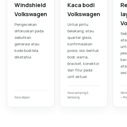
Windshield
Kaca bodi
R
Volkswagen
Volkswagen
la
Vo
Pengecekan
Untuk pintu,
difokuskan pada
belakang, atau
Seb
sebutkan
quarter glass,
ata
generasi atau
konfirmasikan
unt
kode bodi bila
posisi, sisi, bentuk
jel
diketahui.
bodi, warna,
kac
bracket, konektor,
ata
dan fitur pada
sec
unit aktual.
Kaca samping &
Work
Kaca depan
belakang
• Pe