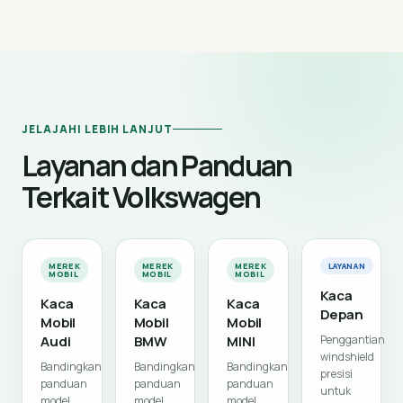
JELAJAHI LEBIH LANJUT
Layanan dan Panduan
Terkait Volkswagen
MEREK
MEREK
MEREK
LAYANAN
MOBIL
MOBIL
MOBIL
Kaca
Kaca
Kaca
Kaca
Depan
Mobil
Mobil
Mobil
Audi
BMW
MINI
Penggantian
windshield
Bandingkan
Bandingkan
Bandingkan
presisi
panduan
panduan
panduan
untuk
model,
model,
model,