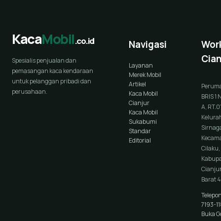
Kaca
Mobil
.co.id
Navigasi
Wor
Cian
Spesialis penjualan dan
Layanan
pemasangan kaca kendaraan
Merek Mobil
untuk pelanggan pribadi dan
Artikel
Perum
perusahaan.
Kaca Mobil
BRIS 1 
Cianjur
A, RT.0
Kaca Mobil
Kelura
Sukabumi
Sirnaga
Standar
Kecam
Editorial
Cilaku,
Kabup
Cianjur
Barat 
Telepo
7193-1
Buka G