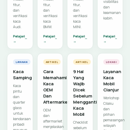
visibilitas
fitur,
fitur,
fitur,
dan
dan
dan
dan
keamanan
verifikasi
verifikasi
verifikasi
kabin.
kaca
kaca
kaca
Audi.
BMW.
MINI.
Pelajari
Pelajari
Pelajari
Pelajari
→
→
→
→
LAYANAN
ARTIKEL
ARTIKEL
LOKASI
Kaca
Cara
9 Hal
Layanan
Samping
Memahami
Yang
Kaca
Kaca
Wajib
Mobil
Kaca
OEM
Dicek
Cianjur
pintu
Dan
Sebelum
dan
Workshop
Aftermarket
Mengganti
quarter
Cilaku
Kaca
glass
dan
OEM
untuk
Mobil
pilihan
dan
kendaraan
pemasangan
aftermarket
Checklist
pribadi
wilayah
menjelaskan
sebelum
maupun