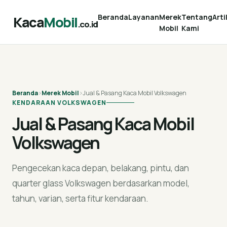
Beranda
Layanan
Merek
Tentang
Arti
Kaca
Mobil
.co.id
Mobil
Kami
Beranda
›
Merek Mobil
›
Jual & Pasang Kaca Mobil Volkswagen
KENDARAAN VOLKSWAGEN
Jual & Pasang Kaca Mobil
Volkswagen
Pengecekan kaca depan, belakang, pintu, dan
quarter glass Volkswagen berdasarkan model,
tahun, varian, serta fitur kendaraan.