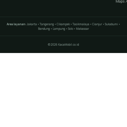
Maps 
Area layanan:
Jakarta • Tangerang • Cikampek • Tasikmalaya • Cianjur • Sukabumi •
Bandung • Lampung • Solo • Makassar
© 2026 KacaMobil.co.id