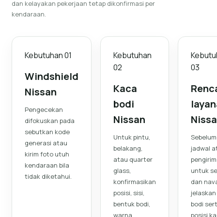
dan kelayakan pekerjaan tetap dikonfirmasi per
kendaraan.
Kebutuhan
01
Kebutuhan
Kebutu
02
03
Windshield
Kaca
Renc
Nissan
bodi
laya
Pengecekan
Nissan
Niss
difokuskan pada
sebutkan kode
Untuk pintu,
Sebelum
generasi atau
belakang,
jadwal a
kirim foto utuh
atau quarter
pengirim
kendaraan bila
glass,
untuk s
tidak diketahui.
konfirmasikan
dan nava
posisi, sisi,
jelaskan
bentuk bodi,
bodi ser
warna,
posisi k