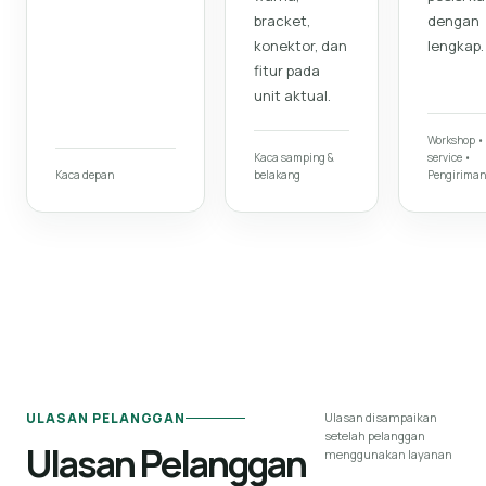
bracket,
dengan
konektor, dan
lengkap.
fitur pada
unit aktual.
Workshop •
Kaca samping &
service •
Kaca depan
belakang
Pengiriman
ULASAN PELANGGAN
Ulasan disampaikan
setelah pelanggan
Ulasan Pelanggan
menggunakan layanan