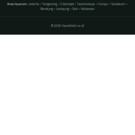
Area layanan:
Jakarta • Tangerang • Cikampek • Tasikmalaya • Cianjur • Sukabumi •
Bandung • Lampung • Solo • Makassar
© 2026 KacaMobil.co.id