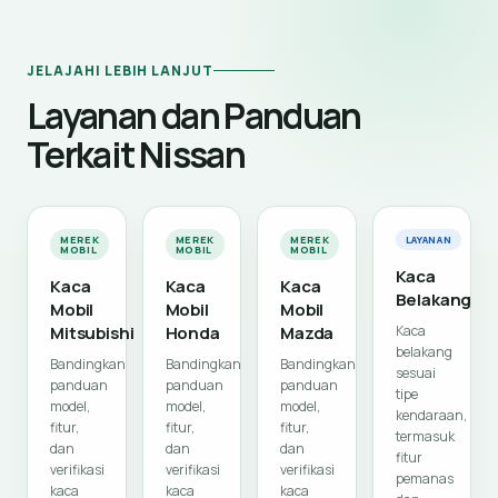
JELAJAHI LEBIH LANJUT
Layanan dan Panduan
Terkait Nissan
MEREK
MEREK
MEREK
LAYANAN
MOBIL
MOBIL
MOBIL
Kaca
Kaca
Kaca
Kaca
Belakang
Mobil
Mobil
Mobil
Mitsubishi
Honda
Mazda
Kaca
belakang
Bandingkan
Bandingkan
Bandingkan
sesuai
panduan
panduan
panduan
tipe
model,
model,
model,
kendaraan,
fitur,
fitur,
fitur,
termasuk
dan
dan
dan
fitur
verifikasi
verifikasi
verifikasi
pemanas
kaca
kaca
kaca