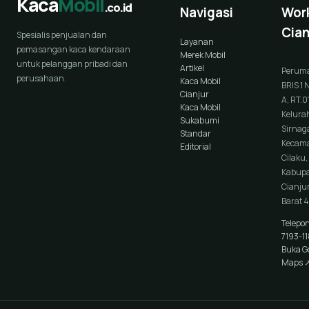
Kaca
Mobil
.co.id
Navigasi
Wor
Cian
Spesialis penjualan dan
Layanan
pemasangan kaca kendaraan
Merek Mobil
untuk pelanggan pribadi dan
Artikel
Perum
perusahaan.
Kaca Mobil
BRIS 1 
Cianjur
A, RT.0
Kaca Mobil
Kelura
Sukabumi
Sirnaga
Standar
Kecam
Editorial
Cilaku,
Kabup
Cianjur
Barat 
Telepo
7193-1
Buka G
Maps 