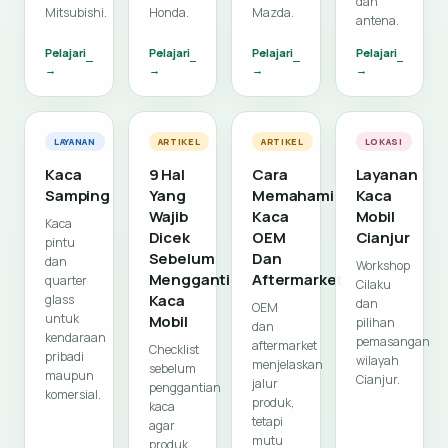
dan
Mitsubishi.
Honda.
Mazda.
antena.
Pelajari
Pelajari
Pelajari
Pelajari
→
→
→
→
LAYANAN
ARTIKEL
ARTIKEL
LOKASI
Kaca
9 Hal
Cara
Layanan
Samping
Yang
Memahami
Kaca
Wajib
Kaca
Mobil
Kaca
Dicek
OEM
Cianjur
pintu
Sebelum
Dan
dan
Workshop
Mengganti
Aftermarket
quarter
Cilaku
Kaca
glass
dan
OEM
untuk
Mobil
pilihan
dan
kendaraan
pemasangan
aftermarket
Checklist
pribadi
wilayah
menjelaskan
sebelum
maupun
Cianjur.
jalur
penggantian
komersial.
produk,
kaca
tetapi
agar
mutu
produk,