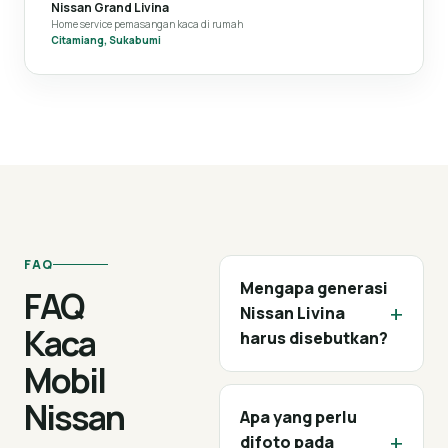
Nissan Grand Livina
Home service pemasangan kaca di rumah
Citamiang, Sukabumi
FAQ
Mengapa generasi
FAQ
+
Nissan Livina
Kaca
harus disebutkan?
Mobil
Nissan
Apa yang perlu
+
difoto pada