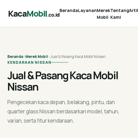
Beranda
Layanan
Merek
Tentang
Arti
Kaca
Mobil
.co.id
Mobil
Kami
Beranda
›
Merek Mobil
›
Jual & Pasang Kaca Mobil Nissan
KENDARAAN NISSAN
Jual & Pasang Kaca Mobil
Nissan
Pengecekan kaca depan, belakang, pintu, dan
quarter glass Nissan berdasarkan model, tahun,
varian, serta fitur kendaraan.