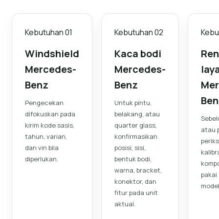
Kebutuhan
01
Kebutuhan
02
Kebu
Windshield
Kaca bodi
Ren
Mercedes-
Mercedes-
lay
Benz
Benz
Mer
Ben
Pengecekan
Untuk pintu,
difokuskan pada
belakang, atau
Sebel
kirim kode sasis,
quarter glass,
atau 
tahun, varian,
konfirmasikan
perik
dan vin bila
posisi, sisi,
kalibr
diperlukan.
bentuk bodi,
kompo
warna, bracket,
pakai
konektor, dan
model
fitur pada unit
aktual.