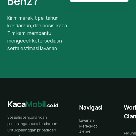
Benz?
Kirim merek, tipe, tahun
kendaraan, dan posisi kaca.
Tim kami membantu
mengecek ketersediaan
serta estimasi layanan.
Kaca
Mobil
.co.id
Navigasi
Wor
Cian
Spesialis penjualan dan
Layanan
pemasangan kaca kendaraan
Merek Mobil
untuk pelanggan pribadi dan
Artikel
Perum