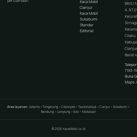
perusahaan.
Kaca Mobil
BRIS 1 
Cianjur
A, RT.0
Kaca Mobil
Kelura
Sukabumi
Sirnaga
Standar
Kecam
Editorial
Cilaku,
Kabup
Cianjur
Barat 
Telepo
7193-1
Buka G
Maps 
Area layanan:
Jakarta • Tangerang • Cikampek • Tasikmalaya • Cianjur • Sukabumi •
Bandung • Lampung • Solo • Makassar
© 2026 KacaMobil.co.id