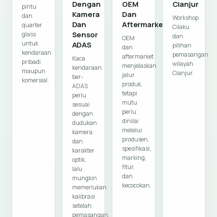
Dengan
OEM
Cianjur
pintu
Kamera
Dan
dan
Workshop
Dan
Aftermarket
quarter
Cilaku
Sensor
glass
dan
OEM
untuk
ADAS
pilihan
dan
kendaraan
pemasangan
aftermarket
Kaca
pribadi
wilayah
menjelaskan
kendaraan
maupun
Cianjur.
jalur
ber-
komersial.
produk,
ADAS
tetapi
perlu
mutu
sesuai
perlu
dengan
dinilai
dudukan
melalui
kamera
produsen,
dan
spesifikasi,
karakter
marking,
optik,
fitur,
lalu
dan
mungkin
kecocokan.
memerlukan
kalibrasi
setelah
pemasangan.