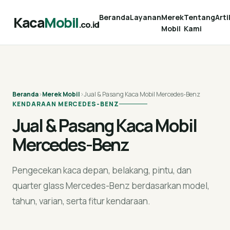
Beranda
Layanan
Merek
Tentang
Arti
Kaca
Mobil
.co.id
Mobil
Kami
Beranda
›
Merek Mobil
›
Jual & Pasang Kaca Mobil Mercedes-Benz
KENDARAAN MERCEDES-BENZ
Jual & Pasang Kaca Mobil
Mercedes-Benz
Pengecekan kaca depan, belakang, pintu, dan
quarter glass Mercedes-Benz berdasarkan model,
tahun, varian, serta fitur kendaraan.