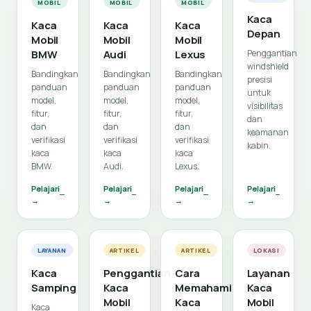
MOBIL
MOBIL
MOBIL
Kaca
Kaca
Kaca
Kaca
Depan
Mobil
Mobil
Mobil
BMW
Audi
Lexus
Penggantian
windshield
Bandingkan
Bandingkan
Bandingkan
presisi
panduan
panduan
panduan
untuk
model,
model,
model,
visibilitas
fitur,
fitur,
fitur,
dan
dan
dan
dan
keamanan
verifikasi
verifikasi
verifikasi
kabin.
kaca
kaca
kaca
BMW.
Audi.
Lexus.
Pelajari
Pelajari
Pelajari
Pelajari
→
→
→
→
LAYANAN
ARTIKEL
ARTIKEL
LOKASI
Kaca
Penggantian
Cara
Layanan
Samping
Kaca
Memahami
Kaca
Mobil
Kaca
Mobil
Kaca