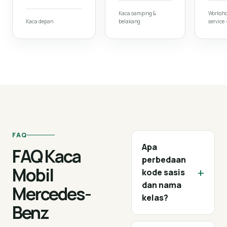
Kaca samping &
Worksh
Kaca depan
belakang
service
FAQ
Apa
FAQ Kaca
perbedaan
Mobil
+
kode sasis
dan nama
Mercedes-
kelas?
Benz