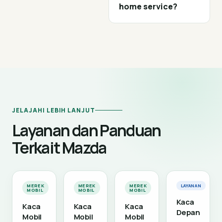
home service?
JELAJAHI LEBIH LANJUT
Layanan dan Panduan
Terkait Mazda
MEREK
MEREK
MEREK
LAYANAN
MOBIL
MOBIL
MOBIL
Kaca
Kaca
Kaca
Kaca
Depan
Mobil
Mobil
Mobil