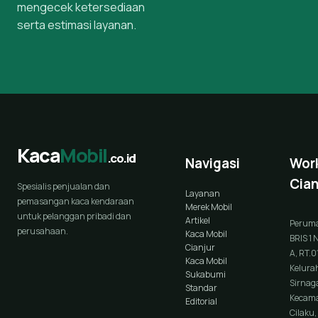
mengecek ketersediaan
serta estimasi layanan.
Kaca
Mobil
.co.id
Navigasi
Wor
Cian
Spesialis penjualan dan
Layanan
pemasangan kaca kendaraan
Merek Mobil
untuk pelanggan pribadi dan
Artikel
Perum
perusahaan.
Kaca Mobil
BRIS 1 
Cianjur
A, RT.0
Kaca Mobil
Kelura
Sukabumi
Sirnaga
Standar
Kecam
Editorial
Cilaku,