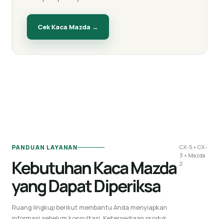
Cek Kaca
Mazda
→
PANDUAN LAYANAN
CX-5 • CX-
3 • Mazda
Kebutuhan Kaca Mazda
2
yang Dapat Diperiksa
Ruang lingkup berikut membantu Anda menyiapkan
informasi sebelum konsultasi. Ketersediaan produk