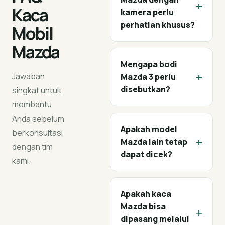
+
Kaca
kamera perlu
perhatian khusus?
Mobil
Mazda
Mengapa bodi
+
Jawaban
Mazda 3 perlu
disebutkan?
singkat untuk
membantu
Anda sebelum
Apakah model
berkonsultasi
+
Mazda lain tetap
dengan tim
dapat dicek?
kami.
Apakah kaca
Mazda bisa
+
dipasang melalui