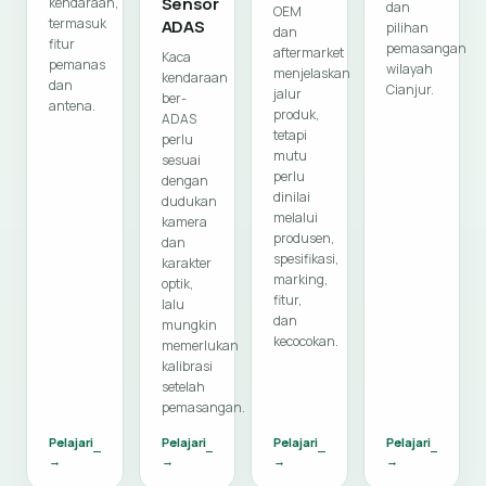
Sensor
kendaraan,
dan
OEM
termasuk
ADAS
pilihan
dan
fitur
pemasangan
aftermarket
Kaca
pemanas
wilayah
menjelaskan
kendaraan
dan
Cianjur.
jalur
ber-
antena.
produk,
ADAS
tetapi
perlu
mutu
sesuai
perlu
dengan
dinilai
dudukan
melalui
kamera
produsen,
dan
spesifikasi,
karakter
marking,
optik,
fitur,
lalu
dan
mungkin
kecocokan.
memerlukan
kalibrasi
setelah
pemasangan.
Pelajari
Pelajari
Pelajari
Pelajari
→
→
→
→