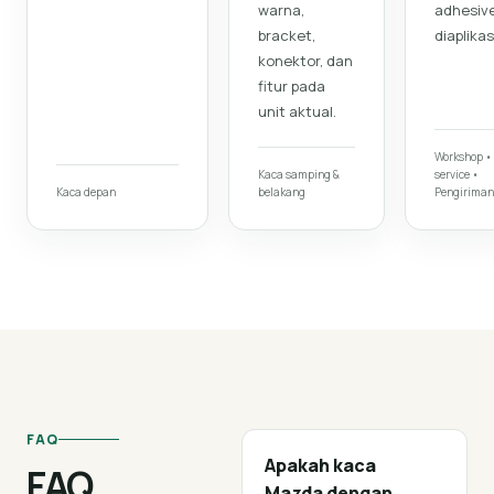
warna,
adhesiv
bracket,
diaplikas
konektor, dan
fitur pada
unit aktual.
Workshop •
Kaca samping &
service •
Kaca depan
belakang
Pengiriman
FAQ
Apakah kaca
FAQ
Mazda dengan