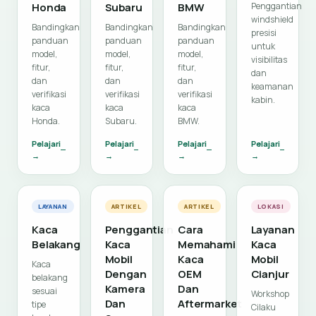
Honda
Subaru
BMW
Penggantian
windshield
Bandingkan
Bandingkan
Bandingkan
presisi
panduan
panduan
panduan
untuk
model,
model,
model,
visibilitas
fitur,
fitur,
fitur,
dan
dan
dan
dan
keamanan
verifikasi
verifikasi
verifikasi
kabin.
kaca
kaca
kaca
Honda.
Subaru.
BMW.
Pelajari
Pelajari
Pelajari
Pelajari
→
→
→
→
LAYANAN
ARTIKEL
ARTIKEL
LOKASI
Kaca
Penggantian
Cara
Layanan
Belakang
Kaca
Memahami
Kaca
Mobil
Kaca
Mobil
Kaca
Dengan
OEM
Cianjur
belakang
Kamera
Dan
sesuai
Workshop
Dan
Aftermarket
tipe
Cilaku