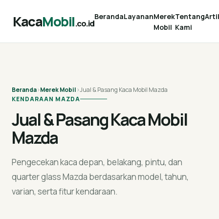
Beranda
Layanan
Merek
Tentang
Arti
Kaca
Mobil
.co.id
Mobil
Kami
Beranda
›
Merek Mobil
›
Jual & Pasang Kaca Mobil Mazda
KENDARAAN MAZDA
Jual & Pasang Kaca Mobil
Mazda
Pengecekan kaca depan, belakang, pintu, dan
quarter glass Mazda berdasarkan model, tahun,
varian, serta fitur kendaraan.