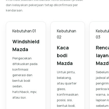
dan kelayakan pekerjaan tetap dikonfirmasi per
kendaraan.
Kebutuhan
01
Kebutuhan
Kebutu
02
03
Windshield
Kaca
Renc
Mazda
bodi
laya
Pengecekan
Mazda
Mazd
difokuskan pada
konfirmasi
Untuk pintu,
Sebelum
generasi dan
belakang,
jadwal a
bentuk bodi
atau quarter
pengirim
sedan,
glass,
periksa 
hatchback, mpv,
konfirmasikan
warna, s
atau suv.
posisi, sisi,
lapisan 
bentuk bodi,
sebelum