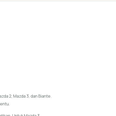
zda 2, Mazda 3, dan Biante.
entu.
atikan. Untuk Mazda 3,