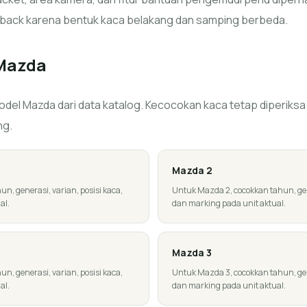
back karena bentuk kaca belakang dan samping berbeda.
Mazda
del Mazda dari data katalog. Kecocokan kaca tetap diperiksa m
ng.
Mazda
2
, generasi, varian, posisi kaca,
Untuk Mazda 2, cocokkan tahun, gener
al.
dan marking pada unit aktual.
Mazda
3
, generasi, varian, posisi kaca,
Untuk Mazda 3, cocokkan tahun, gener
al.
dan marking pada unit aktual.