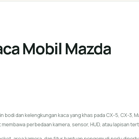
aca Mobil Mazda
n bodi dan kelengkungan kaca yang khas pada CX-5, CX-3, Ma
t membawa perbedaan kamera, sensor, HUD, atau lapisan tert
acket, area kamera, dan fitur bantuan pengemudi perlu diperh