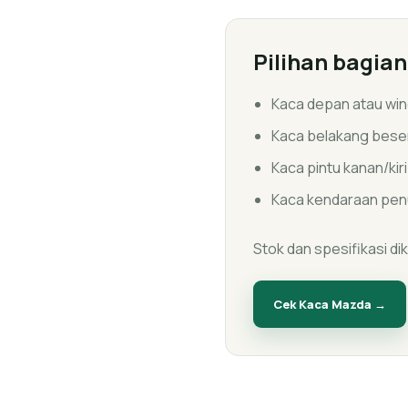
Pilihan bagia
Kaca depan atau win
Kaca belakang beser
Kaca pintu kanan/kir
Kaca kendaraan pen
Stok dan spesifikasi d
Cek Kaca
Mazda
→