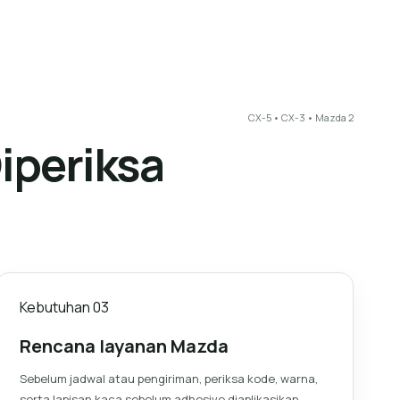
CX-5 • CX-3 • Mazda 2
iperiksa
Kebutuhan
03
Rencana layanan Mazda
Sebelum jadwal atau pengiriman, periksa kode, warna,
serta lapisan kaca sebelum adhesive diaplikasikan.