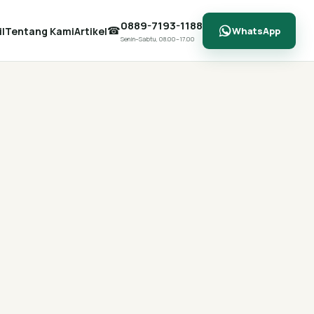
0889-7193-1188
☎
l
Tentang Kami
Artikel
WhatsApp
Senin–Sabtu, 08.00–17.00