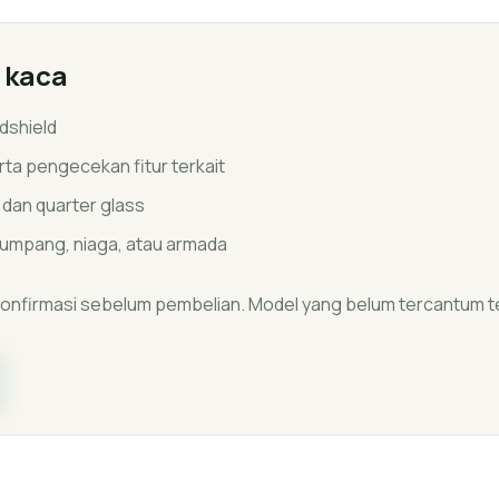
n kaca
dshield
ta pengecekan fitur terkait
i dan quarter glass
umpang, niaga, atau armada
ikonfirmasi sebelum pembelian. Model yang belum tercantum t