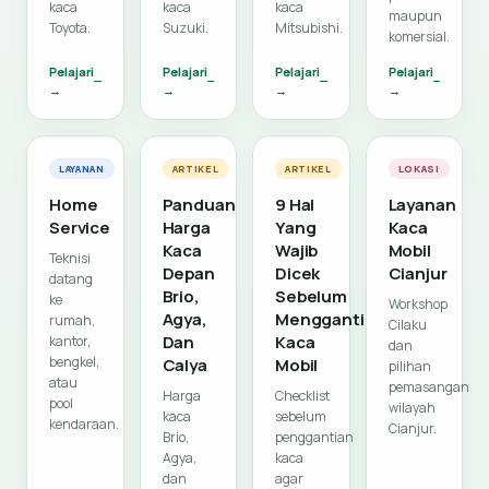
kaca
kaca
kaca
maupun
Toyota.
Suzuki.
Mitsubishi.
komersial.
Pelajari
Pelajari
Pelajari
Pelajari
→
→
→
→
LAYANAN
ARTIKEL
ARTIKEL
LOKASI
Home
Panduan
9 Hal
Layanan
Service
Harga
Yang
Kaca
Kaca
Wajib
Mobil
Teknisi
Depan
Dicek
Cianjur
datang
Brio,
Sebelum
ke
Workshop
Agya,
Mengganti
rumah,
Cilaku
Dan
Kaca
kantor,
dan
bengkel,
Calya
Mobil
pilihan
atau
pemasangan
Harga
Checklist
pool
wilayah
kaca
sebelum
kendaraan.
Cianjur.
Brio,
penggantian
Agya,
kaca
dan
agar