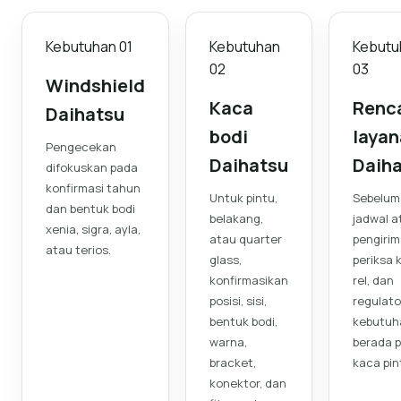
Kebutuhan
01
Kebutuhan
Kebutu
02
03
Windshield
Kaca
Renc
Daihatsu
bodi
laya
Pengecekan
Daihatsu
Daih
difokuskan pada
konfirmasi tahun
Untuk pintu,
Sebelum
dan bentuk bodi
belakang,
jadwal a
xenia, sigra, ayla,
atau quarter
pengirim
atau terios.
glass,
periksa 
konfirmasikan
rel, dan
posisi, sisi,
regulator
bentuk bodi,
kebutuh
warna,
berada 
bracket,
kaca pin
konektor, dan