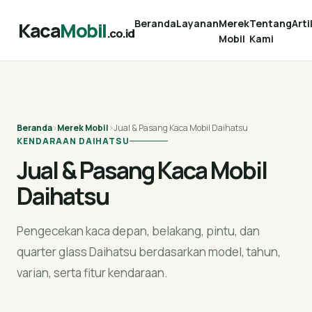
Beranda
Layanan
Merek
Tentang
Arti
Kaca
Mobil
.co.id
Mobil
Kami
Beranda
›
Merek Mobil
›
Jual & Pasang Kaca Mobil Daihatsu
KENDARAAN DAIHATSU
Jual & Pasang Kaca Mobil
Daihatsu
Pengecekan kaca depan, belakang, pintu, dan
quarter glass Daihatsu berdasarkan model, tahun,
varian, serta fitur kendaraan.