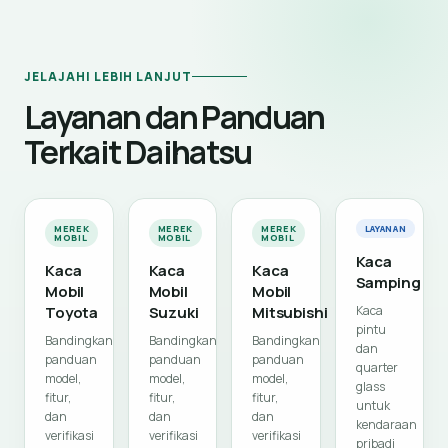
JELAJAHI LEBIH LANJUT
Layanan dan Panduan
Terkait Daihatsu
MEREK
MEREK
MEREK
LAYANAN
MOBIL
MOBIL
MOBIL
Kaca
Kaca
Kaca
Kaca
Samping
Mobil
Mobil
Mobil
Toyota
Suzuki
Mitsubishi
Kaca
pintu
Bandingkan
Bandingkan
Bandingkan
dan
panduan
panduan
panduan
quarter
model,
model,
model,
glass
fitur,
fitur,
fitur,
untuk
dan
dan
dan
kendaraan
verifikasi
verifikasi
verifikasi
pribadi