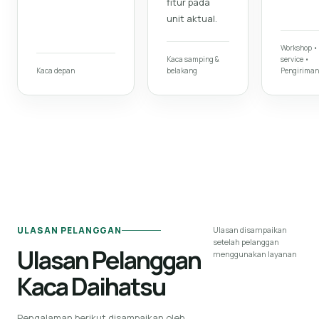
fitur pada
unit aktual.
Workshop •
Kaca samping &
service •
Kaca depan
belakang
Pengiriman
ULASAN PELANGGAN
Ulasan disampaikan
setelah pelanggan
Ulasan Pelanggan
menggunakan layanan
Kaca Daihatsu
Pengalaman berikut disampaikan oleh