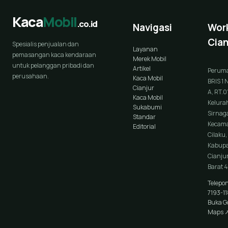
Kaca
Mobil
.co.id
Navigasi
Wor
Cian
Spesialis penjualan dan
Layanan
pemasangan kaca kendaraan
Merek Mobil
untuk pelanggan pribadi dan
Artikel
Perum
perusahaan.
Kaca Mobil
BRIS 1 
Cianjur
A, RT.0
Kaca Mobil
Kelura
Sukabumi
Sirnaga
Standar
Kecam
Editorial
Cilaku,
Kabup
Cianjur
Barat 
Telepo
7193-1
Buka G
Maps 