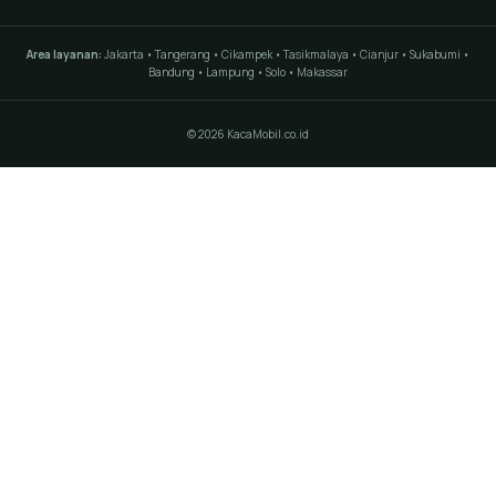
Area layanan:
Jakarta • Tangerang • Cikampek • Tasikmalaya • Cianjur • Sukabumi •
Bandung • Lampung • Solo • Makassar
© 2026 KacaMobil.co.id