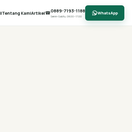
0889-7193-1188
☎
l
Tentang Kami
Artikel
WhatsApp
Senin–Sabtu, 08.00–17.00