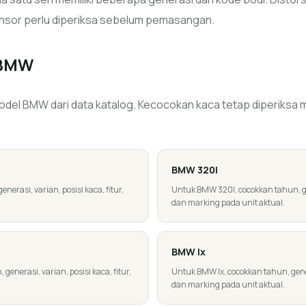
nsor perlu diperiksa sebelum pemasangan.
BMW
del BMW dari data katalog. Kecocokan kaca tetap diperiksa mel
BMW
320I
erasi, varian, posisi kaca, fitur,
Untuk BMW 320I, cocokkan tahun, gene
dan marking pada unit aktual.
BMW
Ix
enerasi, varian, posisi kaca, fitur,
Untuk BMW Ix, cocokkan tahun, genera
dan marking pada unit aktual.