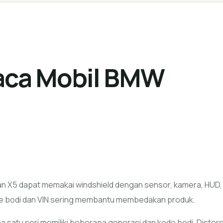
Kaca Mobil BMW
 dan X5 dapat memakai windshield dengan sensor, kamera, HUD, 
ode bodi dan VIN sering membantu membedakan produk.
a satu seri memiliki beberapa generasi dan kode bodi. Distors