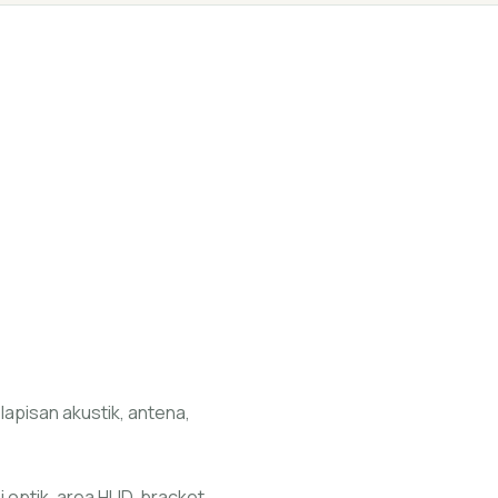
lapisan akustik, antena,
i optik, area HUD, bracket