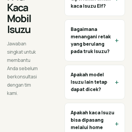
Kaca
kaca Isuzu Elf?
Mobil
Isuzu
Bagaimana
menangani retak
+
Jawaban
yang berulang
pada truk Isuzu?
singkat untuk
membantu
Anda sebelum
Apakah model
berkonsultasi
+
Isuzu lain tetap
dengan tim
dapat dicek?
kami.
Apakah kaca Isuzu
bisa dipasang
+
melalui home