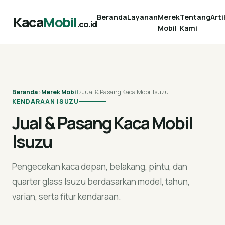
Beranda
Layanan
Merek
Tentang
Arti
Kaca
Mobil
.co.id
Mobil
Kami
Beranda
›
Merek Mobil
›
Jual & Pasang Kaca Mobil Isuzu
KENDARAAN ISUZU
Jual & Pasang Kaca Mobil
Isuzu
Pengecekan kaca depan, belakang, pintu, dan
quarter glass Isuzu berdasarkan model, tahun,
varian, serta fitur kendaraan.