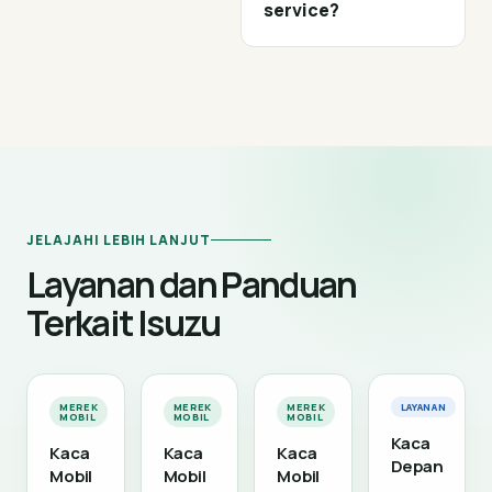
service?
JELAJAHI LEBIH LANJUT
Layanan dan Panduan
Terkait Isuzu
MEREK
MEREK
MEREK
LAYANAN
MOBIL
MOBIL
MOBIL
Kaca
Kaca
Kaca
Kaca
Depan
Mobil
Mobil
Mobil