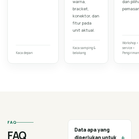
warna,
dan pili
bracket,
pemasan
konektor, dan
fitur pada
unit aktual.
Workshop •
Kaca samping &
service •
Kaca depan
belakang
Pengiriman
FAQ
Data apa yang
FAQ
+
diperlukan untuk