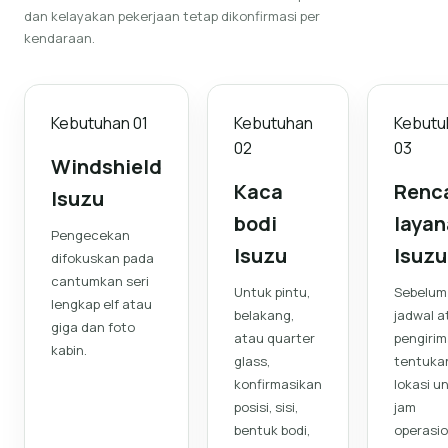
dan kelayakan pekerjaan tetap dikonfirmasi per
kendaraan.
Kebutuhan
01
Kebutuhan
Kebutu
02
03
Windshield
Kaca
Renc
Isuzu
bodi
laya
Pengecekan
Isuzu
Isuzu
difokuskan pada
cantumkan seri
Untuk pintu,
Sebelum
lengkap elf atau
belakang,
jadwal a
giga dan foto
atau quarter
pengirim
kabin.
glass,
tentuka
konfirmasikan
lokasi un
posisi, sisi,
jam
bentuk bodi,
operasio