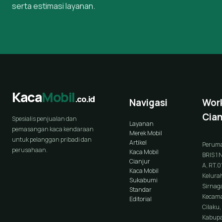
serta estimasi layanan.
Kaca
Mobil
.co.id
Navigasi
Wor
Cian
Spesialis penjualan dan
Layanan
pemasangan kaca kendaraan
Merek Mobil
untuk pelanggan pribadi dan
Artikel
Perum
perusahaan.
Kaca Mobil
BRIS 1 
Cianjur
A, RT.0
Kaca Mobil
Kelura
Sukabumi
Sirnaga
Standar
Kecam
Editorial
Cilaku,
Kabup