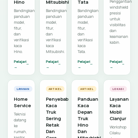
Hino
Mitsubishi
Tata
Penggantian
windshield
Bandingkan
Bandingkan
Bandingkan
presisi
panduan
panduan
panduan
untuk
model,
model,
model,
visibilitas
fitur,
fitur,
fitur,
dan
dan
dan
dan
keamanan
verifikasi
verifikasi
verifikasi
kabin.
kaca
kaca
kaca
Hino.
Mitsubishi.
Tata.
Pelajari
Pelajari
Pelajari
Pelajari
→
→
→
→
LAYANAN
ARTIKEL
ARTIKEL
LOKASI
Home
Penyebab
Panduan
Layanan
Service
Kaca
Kaca
Kaca
Truk
Depan
Mobil
Teknisi
Sering
Truk
Cianjur
datang
Retak
Hino
ke
Workshop
Dan
Dan
rumah,
Cilaku
Cara
Mitsubishi
kantor,