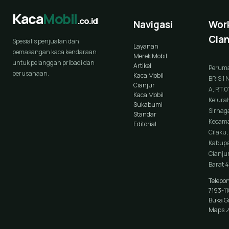
Kaca
Mobil
.co.id
Navigasi
Wor
Cian
Spesialis penjualan dan
Layanan
pemasangan kaca kendaraan
Merek Mobil
untuk pelanggan pribadi dan
Artikel
Perum
perusahaan.
Kaca Mobil
BRIS 1 
Cianjur
A, RT.0
Kaca Mobil
Kelura
Sukabumi
Sirnaga
Standar
Kecam
Editorial
Cilaku,
Kabup
Cianjur
Barat 
Telepo
7193-1
Buka G
Maps 