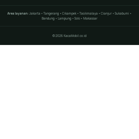
Area layanan:
Jakarta • Tangerang • Cikampek • Tasikmalaya • Cianjur • Sukabumi •
Bandung • Lampung • Solo • Makassar
© 2026 KacaMobil.co.id