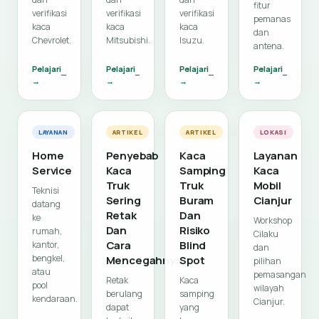
fitur
verifikasi
verifikasi
verifikasi
pemanas
kaca
kaca
kaca
dan
Chevrolet.
Mitsubishi.
Isuzu.
antena.
Pelajari
Pelajari
Pelajari
Pelajari
→
→
→
→
LAYANAN
ARTIKEL
ARTIKEL
LOKASI
Home
Penyebab
Kaca
Layanan
Service
Kaca
Samping
Kaca
Truk
Truk
Mobil
Teknisi
Sering
Buram
Cianjur
datang
Retak
Dan
ke
Workshop
Dan
Risiko
rumah,
Cilaku
Cara
Blind
kantor,
dan
bengkel,
Mencegahnya
Spot
pilihan
atau
pemasangan
Retak
Kaca
pool
wilayah
berulang
samping
kendaraan.
Cianjur.
dapat
yang