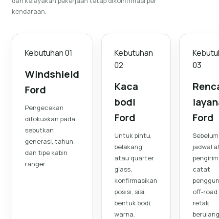
dan kelayakan pekerjaan tetap dikonfirmasi per
kendaraan.
Kebutuhan
01
Kebutuhan
Kebutu
02
03
Windshield
Kaca
Renc
Ford
bodi
laya
Pengecekan
Ford
Ford
difokuskan pada
sebutkan
Untuk pintu,
Sebelum
generasi, tahun,
belakang,
jadwal a
dan tipe kabin
atau quarter
pengirim
ranger.
glass,
catat
konfirmasikan
penggu
posisi, sisi,
off-road
bentuk bodi,
retak
warna,
berulan