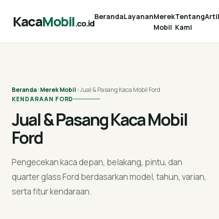
Beranda
Layanan
Merek
Tentang
Arti
Kaca
Mobil
.co.id
Mobil
Kami
Beranda
›
Merek Mobil
›
Jual & Pasang Kaca Mobil Ford
KENDARAAN FORD
Jual & Pasang Kaca Mobil
Ford
Pengecekan kaca depan, belakang, pintu, dan
quarter glass Ford berdasarkan model, tahun, varian,
serta fitur kendaraan.