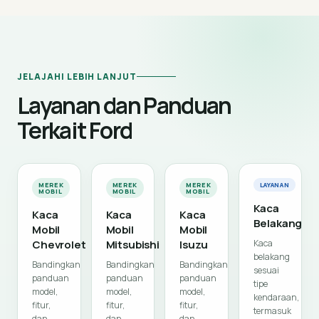
JELAJAHI LEBIH LANJUT
Layanan dan Panduan
Terkait Ford
MEREK
MEREK
MEREK
LAYANAN
MOBIL
MOBIL
MOBIL
Kaca
Kaca
Kaca
Kaca
Belakang
Mobil
Mobil
Mobil
Chevrolet
Mitsubishi
Isuzu
Kaca
belakang
Bandingkan
Bandingkan
Bandingkan
sesuai
panduan
panduan
panduan
tipe
model,
model,
model,
kendaraan,
fitur,
fitur,
fitur,
termasuk
dan
dan
dan