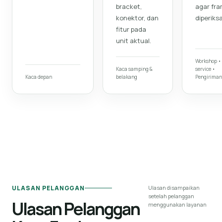
bracket,
agar fr
konektor, dan
diperiksa
fitur pada
unit aktual.
Workshop •
Kaca samping &
service •
Kaca depan
belakang
Pengiriman
ULASAN PELANGGAN
Ulasan disampaikan
setelah pelanggan
Ulasan Pelanggan
menggunakan layanan